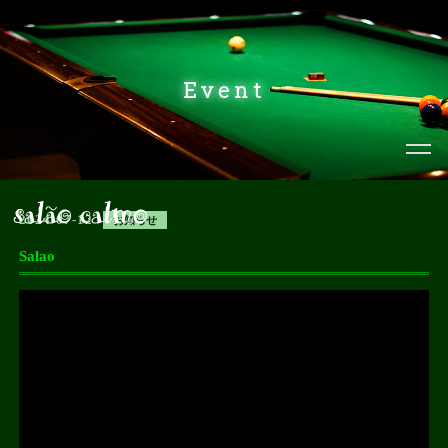
Event
2024-07-12
お知らせ
Salao
動
画
プ
レ
ー
ヤ