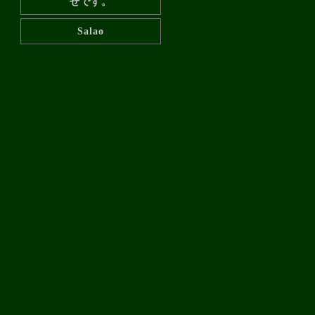
せです。
Salao
Salao
シミュレーションゴルフも
できて
シミュレーションゴルフも
できて
シミュレーションゴルフも
できて
シミュレーションゴルフも
できて
ビリヤードのプロがいるお
店